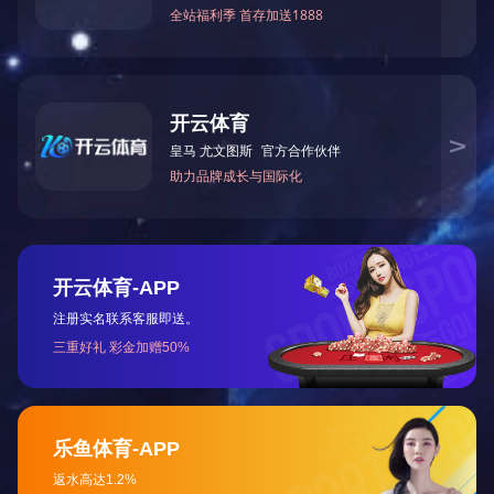
020-87566596
九游网页版·官方端入口-九游（中国）
您现在的位置：
首页
/
关于BOSS
/
九游网页版·官方端入口-九游（中国）
/
国内案例
九游网页版·官方端入口-九游（中国）
全部分类

