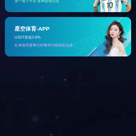
案例3
上一页
1
下一页
首页
解决方案
弱电系统建设及智能化系统
信息安全整体解决方案
安全云解
决方案
安全无线网络建设方案
智能化机房建设及动环监测
分
支组网及移动办公
智能化组网解决方案
新闻资讯
公司新闻
行业新闻
九游网页版·官方端入口-九游（中国）
国内案例
国外案例
关于我们
公司简介
企业文化
荣誉资质
发展历程
合作品牌
九游网页版·官方端入口-九游（中国）
九游网页版·官方端入口-九游（中国）