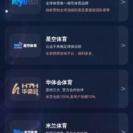
分支组网及移动办公
智能化组网解决方案
新闻资讯

新闻资讯
进一步了解

公司新闻
行业新闻
九游网页版·官方端入口-九游（中国）

九游网页版·官方端入口-九游（中国）
进一步了解
