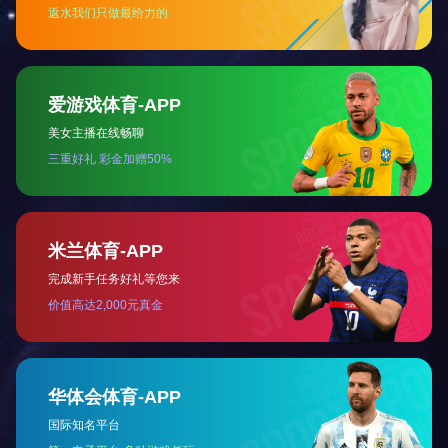
案例1
案例1
案例2
案例2
案例5
案例5
案例4
案例4
案例3