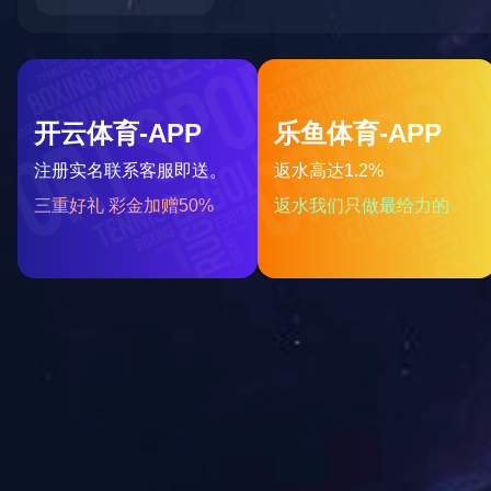
国内案例
国外案例
关于我们

关于我们
进一步了解

公司简介
企业文化
荣誉资质
发展历程
合作品牌
九游网页版·官方端入口-九游（中国）