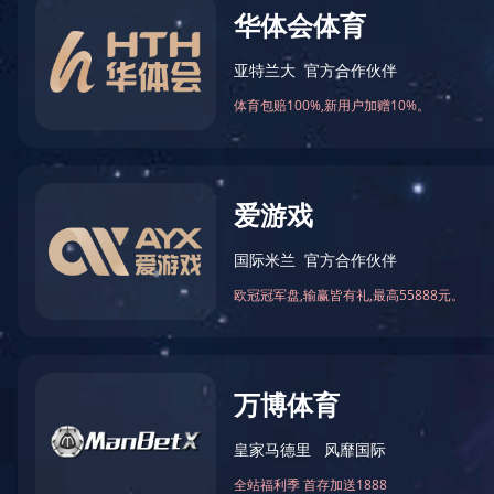
分支组网及移动办公
智能化组网解决方案
新闻资讯

新闻资讯
进一步了解

公司新闻
行业新闻
九游网页版·官方端入口-九游（中国）

九游网页版·官方端入口-九游（中国）
进一步了解
