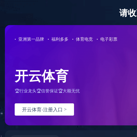
首页
解决方案

解决方案
进一步了解

弱电系统建设及智能化系统
信息安全整体解决方案
安全云解决方案
安全无线网络建设方案
智能化机房建设及动环监测