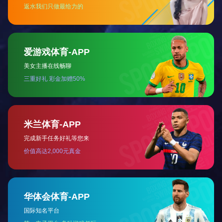
分类：
解决方案
发布时间：
2022-07-29 15:50:29
访问量：
0
概要:
概要:
详情
智简网络
智简网络解决方案，在物理网络和商业意图之间构建一个数字
孪生世界（Digital Twin）， 通过理解业务意图、自动化网络
策略部署和持续优化，为每用户提供每时刻、每应用的极 致
体验，抵御无处不在的未知威胁，为企业构建一个智慧、极
简、超宽、安全和开放的数 字网络平台。