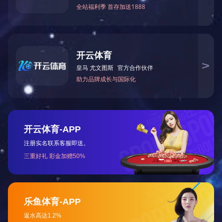
020-87566596
解决方案
您现在的位置：
首页
/
关于BOSS
/
智能化组网解决方案
解决方案
全部分类


智能化组网解决方案