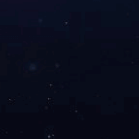
解决方案
弱电系统建设及智能化系统
信息安全整体解决方案
安全云解
决方案
安全无线网络建设方案
智能化机房建设及动环监测
分
支组网及移动办公
智能化组网解决方案
新闻资讯
公司新闻
行业新闻
九游网页版·官方端入口-九游（中国）
国内案例
国外案例
关于我们
公司简介
企业文化
荣誉资质
发展历程
合作品牌
九游网页版·官方端入口-九游（中国）
九游网页版·官方端入口-九游（中国）
服务热线：
020-87566596
地址：