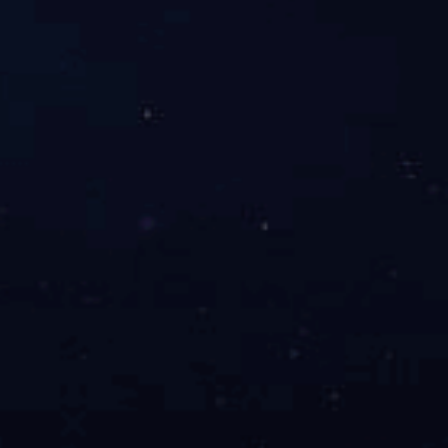
网及移动办公
智能化组网解决方案